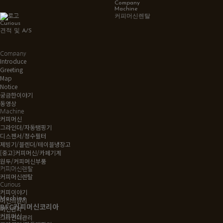
Company
Machine
커피머신렌탈
Curious
견적 및 A/S
Company
Introduce
Greeting
Map
Notice
궁금한이야기
동영상
Machine
커피머신
그라인더/자동탬핑기
디스펜서/정수필터
제빙기/블렌더/테이블냉장고
[중고]커피머신/카페기계
원두/커피머신부품
커피머신렌탈
커피머신렌탈
Curious
커피이야기
Machine
머신의원리
BFC커피머신코리아
머신관리
커피머신
그라인더관리