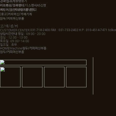
그라인더/자동탬핑기
견적 및 A/S
커피머신/그라인더/디스펜서AS신청
디스펜서/정수필터
커피머신 / 카페집기류 견적
제빙기/블렌더/테이블냉장고
[중고]커피머신/카페기계
원두/커피머신부품
고/객/센/터
CUSTOMER CENTER
031-718-2400
FAX : 031-733-2402 H.P : 010-4514-7471
tclk
상담시간안내
평일 : 09:00 - 20:00
점심 : 12:00 - 13:00
토요일 :09:00~14:00
일요일 : 휴무
HOME
Machine
원두/커피머신부품
원두/커피머신부품